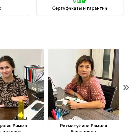
8 шаг
о
Сертификаты и гарантии
»
данян Римма
Рахматулина Рамиля
алустовна
Рушановна