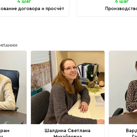
4 шаг
6 шаг
ование договора и просчёт
Производств
ОМПАНИИ
Арам
Шалдина Светлана
Вар
ич
Михайловна
Г